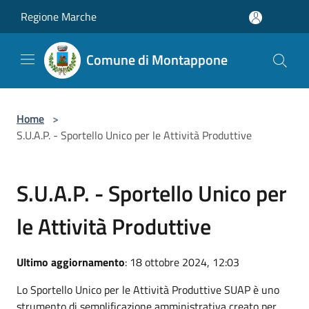
Salta al contenuto principale
Regione Marche
Comune di Montappone
Home
>
S.U.A.P. - Sportello Unico per le Attività Produttive
S.U.A.P. - Sportello Unico per
le Attività Produttive
Ultimo aggiornamento
: 18 ottobre 2024, 12:03
Lo Sportello Unico per le Attività Produttive SUAP è uno
strumento di semplificazione amministrativa creato per