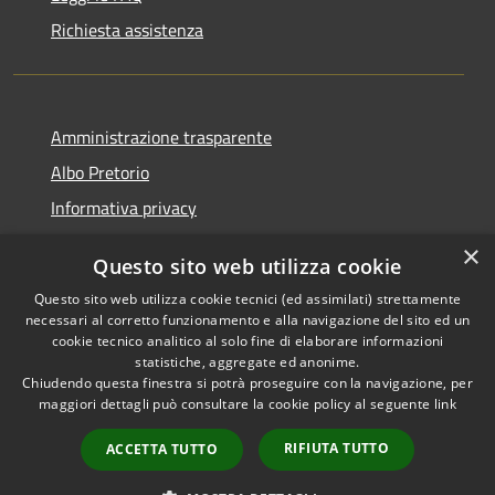
Richiesta assistenza
Amministrazione trasparente
Albo Pretorio
Informativa privacy
Note legali
×
Questo sito web utilizza cookie
Dichiarazione di accessibilità
Questo sito web utilizza cookie tecnici (ed assimilati) strettamente
necessari al corretto funzionamento e alla navigazione del sito ed un
cookie tecnico analitico al solo fine di elaborare informazioni
statistiche, aggregate ed anonime.
Chiudendo questa finestra si potrà proseguire con la navigazione, per
RSS
Copyright © 2026 • Comune di
maggiori dettagli può consultare la cookie policy al seguente
link
Accessibilità
Montappone • Powered by
Privacy
Municipium
Accesso
•
RIFIUTA TUTTO
ACCETTA TUTTO
Cookie
redazione