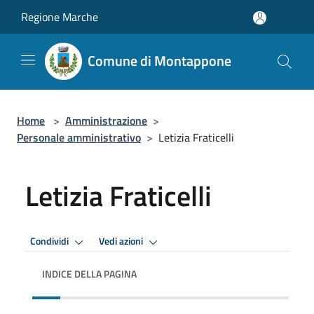
Salta al contenuto principale
Regione Marche
Comune di Montappone
Home
>
Amministrazione
>
Personale amministrativo
>
Letizia Fraticelli
Letizia Fraticelli
Condividi
Vedi azioni
INDICE DELLA PAGINA