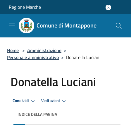
Salta al contenuto principale
Regione Marche
Comune di Montappone
Home
>
Amministrazione
>
Personale amministrativo
>
Donatella Luciani
Donatella Luciani
Condividi
Vedi azioni
INDICE DELLA PAGINA