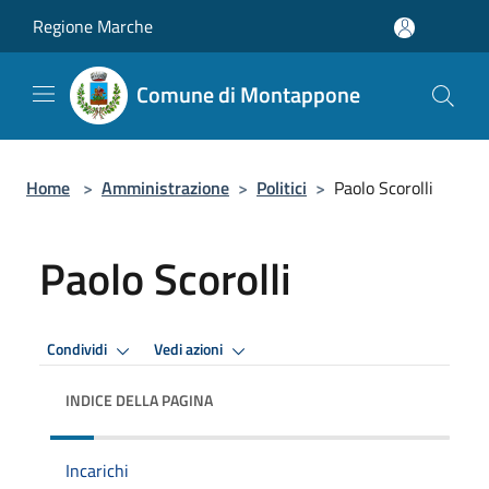
Salta al contenuto principale
Regione Marche
Comune di Montappone
Home
>
Amministrazione
>
Politici
>
Paolo Scorolli
Paolo Scorolli
Condividi
Vedi azioni
INDICE DELLA PAGINA
Incarichi