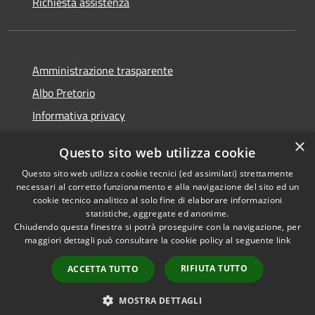
Richiesta assistenza
Amministrazione trasparente
Albo Pretorio
Informativa privacy
Note legali
×
Questo sito web utilizza cookie
Dichiarazione di accessibilità
Questo sito web utilizza cookie tecnici (ed assimilati) strettamente
necessari al corretto funzionamento e alla navigazione del sito ed un
cookie tecnico analitico al solo fine di elaborare informazioni
statistiche, aggregate ed anonime.
Chiudendo questa finestra si potrà proseguire con la navigazione, per
RSS
Copyright © 2026 • Comune di
maggiori dettagli può consultare la cookie policy al seguente
link
Accessibilità
Montappone • Powered by
Privacy
Municipium
Accesso
•
RIFIUTA TUTTO
ACCETTA TUTTO
Cookie
redazione
Mappa del sito
MOSTRA DETTAGLI