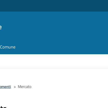
e
il Comune
omenti
>
Mercato