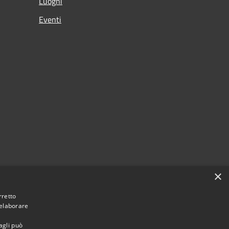
Luoghi
Eventi
×
rretto
 elaborare
agli può