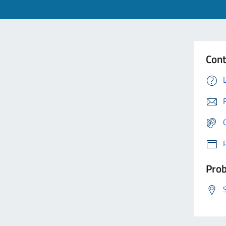
Cont
Prob