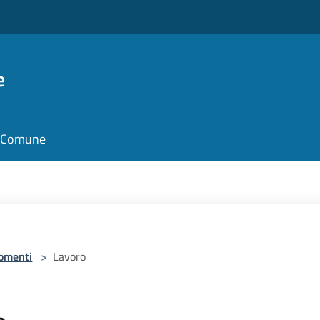
e
il Comune
omenti
>
Lavoro