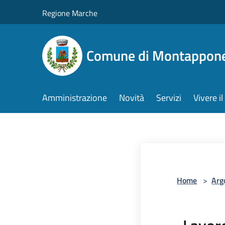
Salta al contenuto principale
Regione Marche
Comune di Montappon
Amministrazione
Novità
Servizi
Vivere 
Home
>
Arg