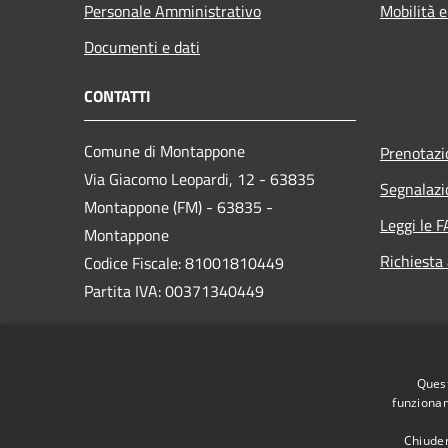
Personale Amministrativo
Mobilità e
Documenti e dati
CONTATTI
Comune di Montappone
Prenotaz
Via Giacomo Leopardi, 12 - 63835
Segnalazi
Montappone (FM) - 63835 -
Leggi le 
Montappone
Richiesta
Codice Fiscale: 81001810449
Partita IVA: 00371340449
PEC:
certificata@pec.comune.montappone.fm.it
Quest
Centralino Unico: 0734 760426
funzionam
Chiuden