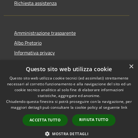
Richiesta assistenza
Amministrazione trasparente
Albo Pretorio
Informativa privacy
Note legali
×
Questo sito web utilizza cookie
Dichiarazione di accessibilità
Questo sito web utilizza cookie tecnici (ed assimilati) strettamente
necessari al corretto funzionamento e alla navigazione del sito ed un
cookie tecnico analitico al solo fine di elaborare informazioni
statistiche, aggregate ed anonime.
Chiudendo questa finestra si potrà proseguire con la navigazione, per
RSS
Copyright © 2026 • Comune di
maggiori dettagli può consultare la cookie policy al seguente
link
Accessibilità
Montappone • Powered by
Privacy
Municipium
Accesso
•
RIFIUTA TUTTO
ACCETTA TUTTO
Cookie
redazione
Mappa del sito
MOSTRA DETTAGLI