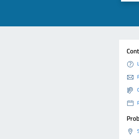
Cont
Prob