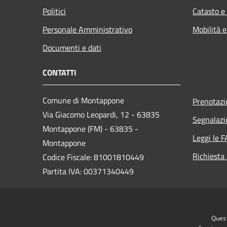
Politici
Catasto e
Personale Amministrativo
Mobilità e
Documenti e dati
CONTATTI
Comune di Montappone
Prenotaz
Via Giacomo Leopardi, 12 - 63835
Segnalazi
Montappone (FM) - 63835 -
Leggi le 
Montappone
Richiesta
Codice Fiscale: 81001810449
Partita IVA: 00371340449
PEC:
certificata@pec.comune.montappone.fm.it
Quest
Centralino Unico: 0734 760426