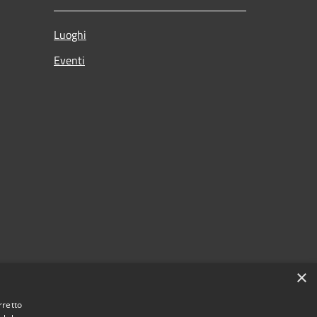
Luoghi
Eventi
×
rretto