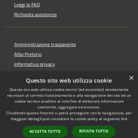
Leggi le FAQ
Richiesta assistenza
Amministrazione trasparente
Albo Pretorio
Informativa privacy
Note legali
×
Questo sito web utilizza cookie
Dichiarazione di accessibilità
Questo sito web utilizza cookie tecnici (ed assimilati) strettamente
necessari al corretto funzionamento e alla navigazione del sito ed un
cookie tecnico analitico al solo fine di elaborare informazioni
statistiche, aggregate ed anonime.
Chiudendo questa finestra si potrà proseguire con la navigazione, per
RSS
Copyright © 2026 • Comune di
maggiori dettagli può consultare la cookie policy al seguente
link
Accessibilità
Montappone • Powered by
Privacy
Municipium
Accesso
•
RIFIUTA TUTTO
ACCETTA TUTTO
Cookie
redazione