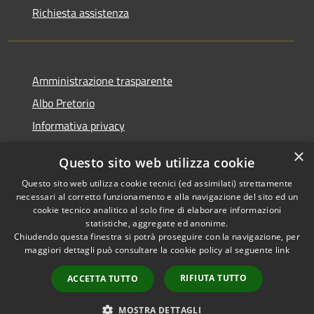
Richiesta assistenza
Amministrazione trasparente
Albo Pretorio
Informativa privacy
Note legali
×
Questo sito web utilizza cookie
Dichiarazione di accessibilità
Questo sito web utilizza cookie tecnici (ed assimilati) strettamente
necessari al corretto funzionamento e alla navigazione del sito ed un
cookie tecnico analitico al solo fine di elaborare informazioni
statistiche, aggregate ed anonime.
Chiudendo questa finestra si potrà proseguire con la navigazione, per
RSS
Copyright © 2026 • Comune di
maggiori dettagli può consultare la cookie policy al seguente
link
Accessibilità
Montappone • Powered by
Privacy
Municipium
Accesso
•
RIFIUTA TUTTO
ACCETTA TUTTO
Cookie
redazione
Mappa del sito
MOSTRA DETTAGLI